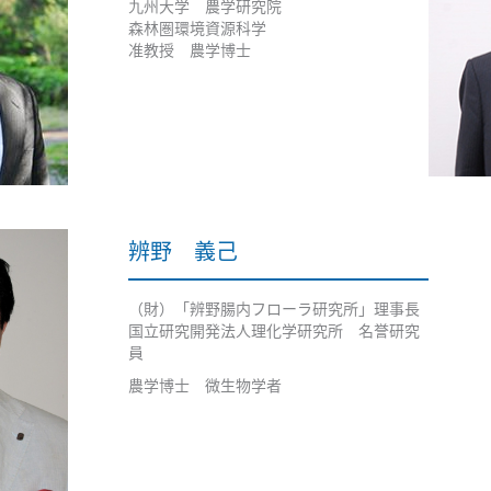
九州大学 農学研究院
森林圏環境資源科学
准教授 農学博士
辨野 義己
（財）「辨野腸内フローラ研究所」理事長
国立研究開発法人理化学研究所 名誉研究
員
農学博士 微生物学者