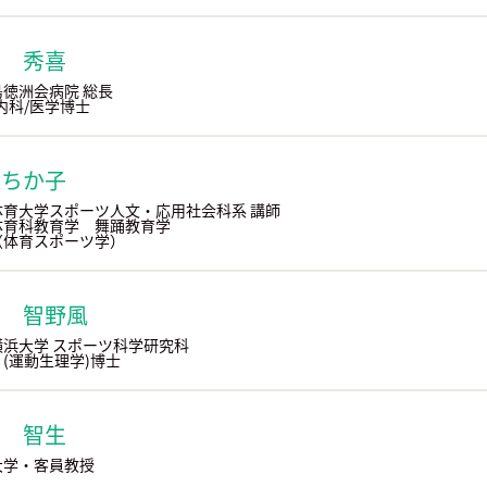
熊 秀喜
徳洲会病院 総長
内科/医学博士
 ちか子
体育大学スポーツ人文・応用社会科系 講師
体育科教育学 舞踊教育学
（体育スポーツ学）
井 智野風
横浜大学 スポーツ科学研究科
(運動生理学)博士
田 智生
大学・客員教授