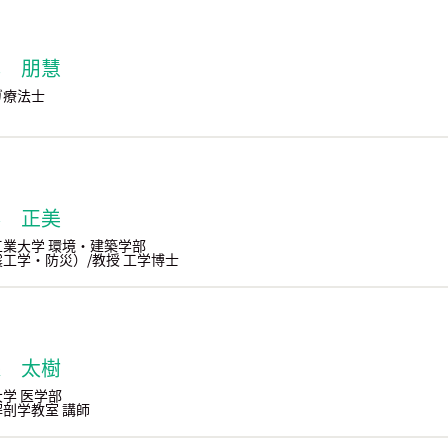
本 朋慧
ガ療法士
藤 正美
工業大学 環境・建築学部
工学・防災）/教授 工学博士
保 太樹
学 医学部
剖学教室 講師