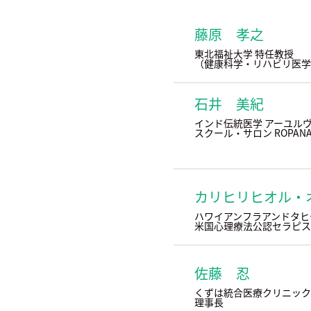
藤原 孝之
東北福祉大学 特任教授
（健康科学・リハビリ医学
石井 美紀
インド伝統医学 アーユル
スクール・サロン ROPANA
カリヒリヒオル・
ハワイアンフラアンドタヒ
米国心理療法公認セラピス
佐藤 忍
くずは統合医療クリニック
理事長