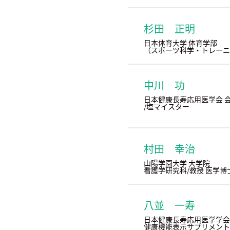
杉田 正明
日本体育大学 体育学部
（スポーツ科学・トレーニ
中川 功
日本健康長寿応用医学会 
/塩マイスター
村田 幸治
山陽学園大学 大学院
看護学研究科/教授 医学博
八並 一寿
日本健康長寿応用医学学会
健康機能表示サプリメント