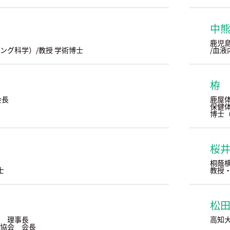
中
鹿児島
ング科学）/教授 学術博士
/血液
栫
会長
鹿屋
保健
博士
桜
桐蔭
士
教授・
松
 理事長
高知
協会 会長