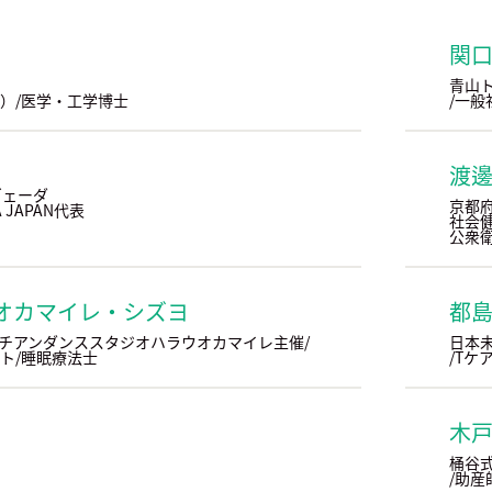
関
青山
）/医学・工学博士
/一般
渡
ヴェーダ
京都
 JAPAN代表
社会健
公衆衛
オカマイレ・シズヨ
都
チアンダンススタジオハラウオカマイレ主催/
日本未
ト/睡眠療法士
/Tケ
木
桶谷
/助産