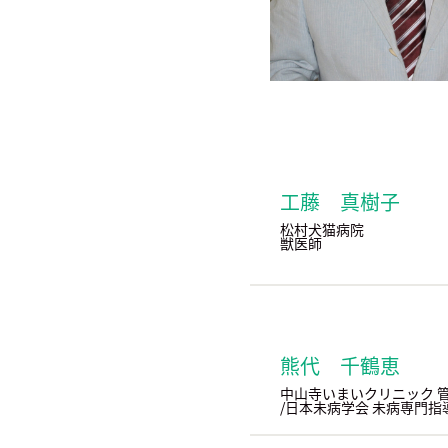
工藤 真樹子
松村犬猫病院
獣医師
熊代 千鶴恵
中山寺いまいクリニック 
/日本未病学会 未病専門指