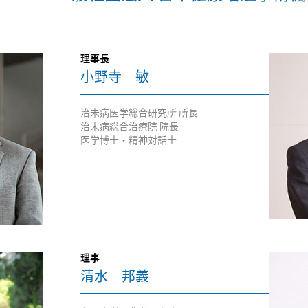
理事長
小野寺 敏
治未病医学総合研究所 所長
治未病総合治療院 院長
医学博士・精神対話士
理事
清水 邦義