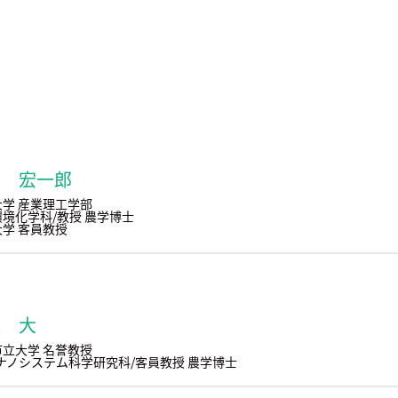
貫 宏一郎
学 産業理工学部
物環境化学科/教授 農学博士
学 客員教授
沢 大
立大学 名誉教授
ナノシステム科学研究科/客員教授 農学博士