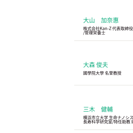
大山 加奈惠
株式会社Kan-Z 代表取締役
/管理栄養士
大森 俊夫
國學院大學 名誉教授
三木 健輔
横浜市立大学 生命ナノシ
長寿科学研究室/特任助教 