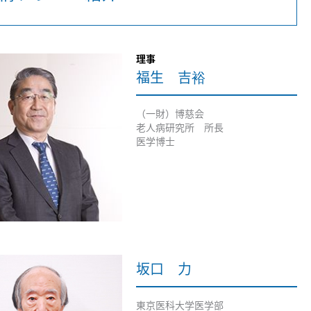
理事
福生 吉裕
（一財）博慈会
老人病研究所 所長
医学博士
坂口 力
東京医科大学医学部