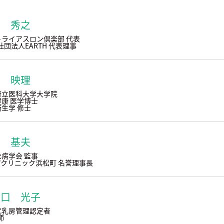
口 秀之
トライアスロン倶楽部 代表
社団法人EARTH 代表理事
邊 映理
府立医科大学大学院
康 医学博士
生学 修士
島 基夫
病学会 監事
アクリニック浜松町 名誉理事長
戸口 光子
式乳房管理認定者
師