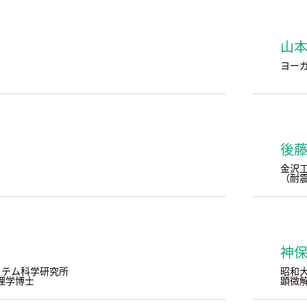
山
ヨー
後
金沢
（耐震
神
ステム科学研究所
昭和大
理学博士
顕微解